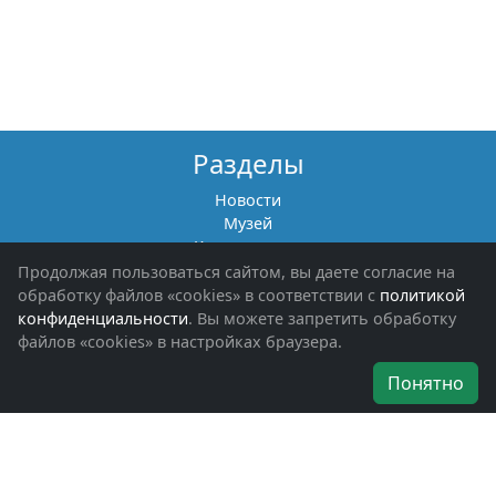
Разделы
Новости
Музей
Книги памяти
Фотоальбомы
Продолжая пользоваться сайтом, вы даете согласие на
Обращения граждан
обработку файлов «cookies» в соответствии с
политикой
Помощь участникам СВО и их семьям
конфиденциальности
. Вы можете запретить обработку
файлов «cookies» в настройках браузера.
Об организации
Понятно
Руководители
Наши награды
Устав
Программа
Вступить