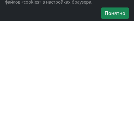
файлов «cookies» в настройках браузера.
Об организации
Понятно
Руководители
Наши награды
Устав
Программа
Вступить
Свяжитесь с нами
Богородское окружное отделение
ВООВ «БОЕВОЕ БРАТСТВО»
г. Ногинск, ул. Рабочая, д. 57
+7-(496)-511-46-43
+7-(977)-691-43-48
+7-(496)-511-35-94
bbnoginsk@mail.ru
Политика конфиденциальности
Войти в систему
БОО ВООВ «БОЕВОЕ БРАТСТВО» © 2019 - 2026