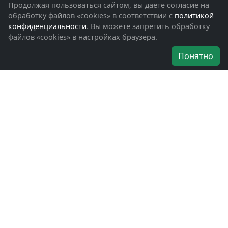
Фотоальбомы
Продолжая пользоваться сайтом, вы даете согласие на
Обращения граждан
обработку файлов «cookies» в соответствии с
политикой
Помощь участникам СВО и их семьям
конфиденциальности
. Вы можете запретить обработку
файлов «cookies» в настройках браузера.
Об организации
Понятно
Руководители
Наши награды
Устав
Программа
Вступить
Свяжитесь с нами
Богородское окружное отделение
ВООВ «БОЕВОЕ БРАТСТВО»
г. Ногинск, ул. Рабочая, д. 57
+7-(496)-511-46-43
+7-(977)-691-43-48
+7-(496)-511-35-94
bbnoginsk@mail.ru