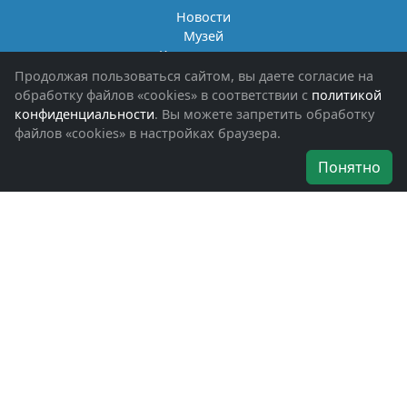
Новости
Музей
Книги памяти
Фотоальбомы
Продолжая пользоваться сайтом, вы даете согласие на
Обращения граждан
обработку файлов «cookies» в соответствии с
политикой
Помощь участникам СВО и их семьям
конфиденциальности
. Вы можете запретить обработку
файлов «cookies» в настройках браузера.
Об организации
Понятно
Руководители
Наши награды
Устав
Программа
Вступить
Свяжитесь с нами
Богородское окружное отделение
ВООВ «БОЕВОЕ БРАТСТВО»
г. Ногинск, ул. Рабочая, д. 57
+7-(496)-511-46-43
+7-(977)-691-43-48