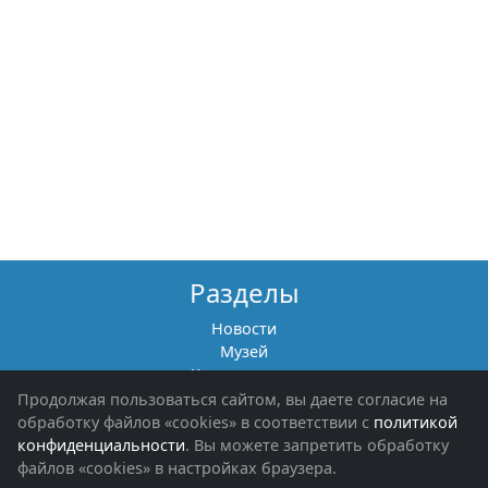
Разделы
Новости
Музей
Книги памяти
Фотоальбомы
Продолжая пользоваться сайтом, вы даете согласие на
Обращения граждан
обработку файлов «cookies» в соответствии с
политикой
Помощь участникам СВО и их семьям
конфиденциальности
. Вы можете запретить обработку
файлов «cookies» в настройках браузера.
Об организации