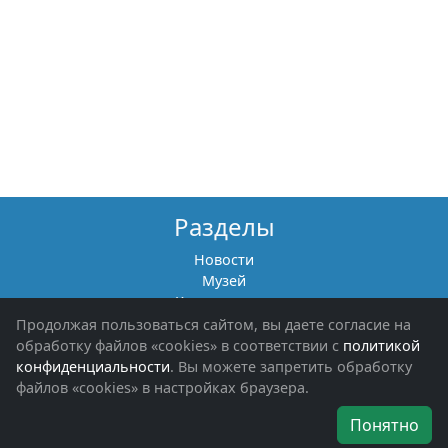
Разделы
Новости
Музей
Книги памяти
Фотоальбомы
Продолжая пользоваться сайтом, вы даете согласие на
Обращения граждан
обработку файлов «cookies» в соответствии с
политикой
Помощь участникам СВО и их семьям
конфиденциальности
. Вы можете запретить обработку
файлов «cookies» в настройках браузера.
Об организации
Понятно
Руководители