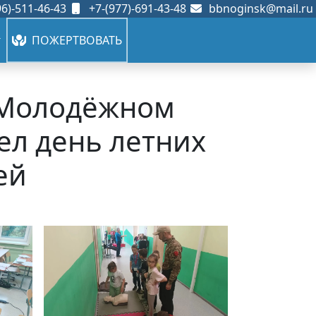
6)-511-46-43
+7-(977)-691-43-48
bbnoginsk@mail.ru
ПОЖЕРТВОВАТЬ
в Молодёжном
ел день летних
ей