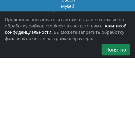
Музей
Книги памяти
Фотоальбомы
Продолжая пользоваться сайтом, вы даете согласие на
Обращения граждан
обработку файлов «cookies» в соответствии с
политикой
Помощь участникам СВО и их семьям
конфиденциальности
. Вы можете запретить обработку
файлов «cookies» в настройках браузера.
Об организации
Понятно
Руководители
Наши награды
Устав
Программа
Вступить
Свяжитесь с нами
Богородское окружное отделение
ВООВ «БОЕВОЕ БРАТСТВО»
г. Ногинск, ул. Рабочая, д. 57
+7-(496)-511-46-43
+7-(977)-691-43-48
+7-(496)-511-35-94