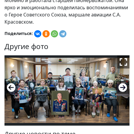
Монино и работала старшей пионервожатой. Она
ярко и эмоционально поделилась воспоминаниями
о Герое Советского Союза, маршале авиации С.А.
Красовском.
Поделиться:
Другие фото
Другие новости по теме