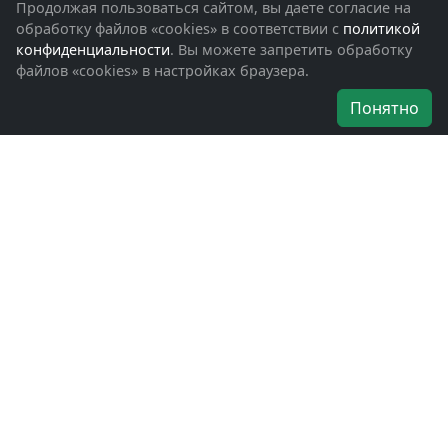
Фотоальбомы
Продолжая пользоваться сайтом, вы даете согласие на
Обращения граждан
обработку файлов «cookies» в соответствии с
политикой
Помощь участникам СВО и их семьям
конфиденциальности
. Вы можете запретить обработку
файлов «cookies» в настройках браузера.
Об организации
Понятно
Руководители
Наши награды
Устав
Программа
Вступить
Свяжитесь с нами
Богородское окружное отделение
ВООВ «БОЕВОЕ БРАТСТВО»
г. Ногинск, ул. Рабочая, д. 57
+7-(496)-511-46-43
+7-(977)-691-43-48
+7-(496)-511-35-94
bbnoginsk@mail.ru