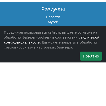
Разделы
Новости
Музей
Книги памяти
Фотоальбомы
Продолжая пользоваться сайтом, вы даете согласие на
Обращения граждан
обработку файлов «cookies» в соответствии с
политикой
Помощь участникам СВО и их семьям
конфиденциальности
. Вы можете запретить обработку
файлов «cookies» в настройках браузера.
Об организации
Понятно
Руководители
Наши награды
Устав
Программа
Вступить
Свяжитесь с нами
Богородское окружное отделение
ВООВ «БОЕВОЕ БРАТСТВО»