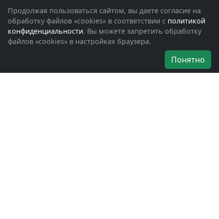
Фотоальбомы
Продолжая пользоваться сайтом, вы даете согласие на
Обращения граждан
обработку файлов «cookies» в соответствии с
политикой
Помощь участникам СВО и их семьям
конфиденциальности
. Вы можете запретить обработку
файлов «cookies» в настройках браузера.
Об организации
Понятно
Руководители
Наши награды
Устав
Программа
Вступить
Свяжитесь с нами
Богородское окружное отделение
ВООВ «БОЕВОЕ БРАТСТВО»
г. Ногинск, ул. Рабочая, д. 57
+7-(496)-511-46-43
+7-(977)-691-43-48
+7-(496)-511-35-94
bbnoginsk@mail.ru