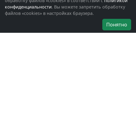
обработку файлов «cookies» в соответствии с
политикой
Помощь участникам СВО и их семьям
конфиденциальности
. Вы можете запретить обработку
файлов «cookies» в настройках браузера.
Об организации
Понятно
Руководители
Наши награды
Устав
Программа
Вступить
Свяжитесь с нами
Богородское окружное отделение
ВООВ «БОЕВОЕ БРАТСТВО»
г. Ногинск, ул. Рабочая, д. 57
+7-(496)-511-46-43
+7-(977)-691-43-48
+7-(496)-511-35-94
bbnoginsk@mail.ru
Политика конфиденциальности