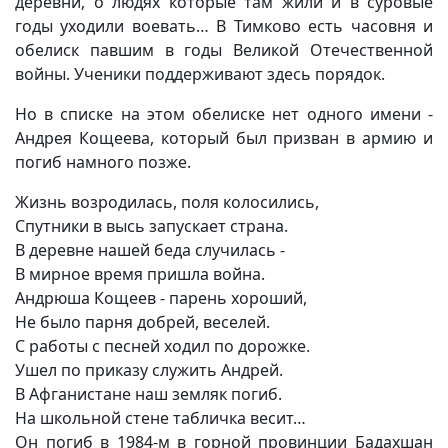
деревни, о людях которые там жили и в суровые
годы уходили воевать… В Тимково есть часовня и
обелиск павшим в годы Великой Отечественной
войны. Ученики поддерживают здесь порядок.
Но в списке на этом обелиске нет одного имени -
Андрея Кощеева, который был призван в армию и
погиб намного позже.
Жизнь возродилась, поля колосились,
Спутники в высь запускает страна.
В деревне нашей беда случилась -
В мирное время пришла война.
Андрюша Кощеев - парень хороший,
Не было парня добрей, веселей.
С работы с песней ходил по дорожке.
Ушел по приказу служить Андрей.
В Афганистане наш земляк погиб.
На школьной стене табличка весит…
Он погиб в 1984-м в горной провинции Бадахшан