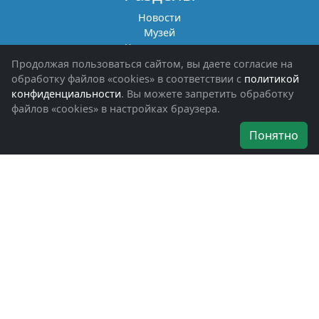
Новости
Музей
Книги памяти
Фотоальбомы
Продолжая пользоваться сайтом, вы даете согласие на
Обращения граждан
обработку файлов «cookies» в соответствии с
политикой
Помощь участникам СВО и их семьям
конфиденциальности
. Вы можете запретить обработку
файлов «cookies» в настройках браузера.
Об организации
Понятно
Руководители
Наши награды
Устав
Программа
Вступить
Свяжитесь с нами
Богородское окружное отделение
ВООВ «БОЕВОЕ БРАТСТВО»
г. Ногинск, ул. Рабочая, д. 57
+7-(496)-511-46-43