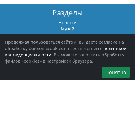
Разделы
Новости
Музей
Книги памяти
Фотоальбомы
Продолжая пользоваться сайтом, вы даете согласие на
Обращения граждан
обработку файлов «cookies» в соответствии с
политикой
Помощь участникам СВО и их семьям
конфиденциальности
. Вы можете запретить обработку
файлов «cookies» в настройках браузера.
Об организации
Понятно
Руководители
Наши награды
Устав
Программа
Вступить
Свяжитесь с нами
Богородское окружное отделение
ВООВ «БОЕВОЕ БРАТСТВО»