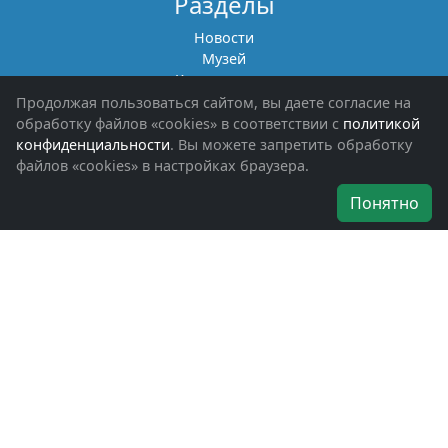
Разделы
Новости
Музей
Книги памяти
Фотоальбомы
Продолжая пользоваться сайтом, вы даете согласие на
Обращения граждан
обработку файлов «cookies» в соответствии с
политикой
Помощь участникам СВО и их семьям
конфиденциальности
. Вы можете запретить обработку
файлов «cookies» в настройках браузера.
Об организации
Понятно
Руководители
Наши награды
Устав
Программа
Вступить
Свяжитесь с нами
Богородское окружное отделение
ВООВ «БОЕВОЕ БРАТСТВО»
г. Ногинск, ул. Рабочая, д. 57
+7-(496)-511-46-43