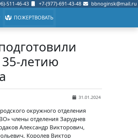
6)-511-46-43
+7-(977)-691-43-48
bbnoginsk@mail.ru
ПОЖЕРТВОВАТЬ
подготовили
 35-летию
а
31.01.2024
ородского окружного отделения
О» члены отделения Заруднев
рдаков Александр Викторович,
тольевич, Королев Виктор