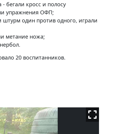
 - бегали кросс и полосу
ли упражнения ОФП;
и штурм один против одного, играли
ли метание ножа;
онербол.
овало 20 воспитанников.