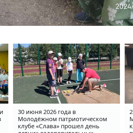
ки
30 июня 2026 года в
2
в
Молодёжном патриотическом
М
клубе «Слава» прошел день
к