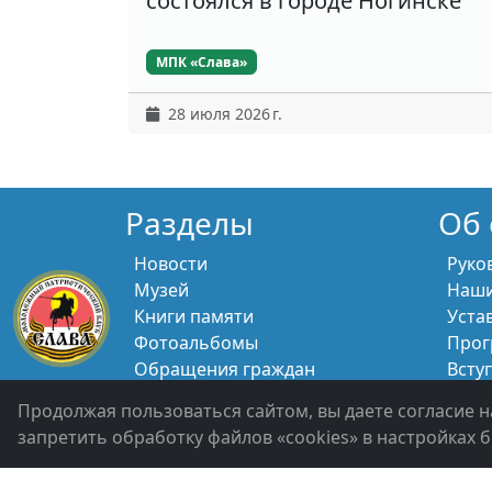
состоялся в городе Ногинске
МПК «Слава»
28 июля 2026 г.
Разделы
Об 
Новости
Руко
Музей
Наши
Книги памяти
Уста
Фотоальбомы
Прог
Обращения граждан
Всту
Помощь участникам СВО и их
Свяж
Продолжая пользоваться сайтом, вы даете согласие н
семьям
запретить обработку файлов «cookies» в настройках б
Политика конфиденциальности
Войти 