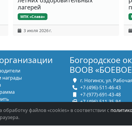
летних оздоровительных
р
лагерей
п
МПК «Слава»
3 июля 2026 г.
организации
Богородское о
ВООВ «БОЕВОЕ
водители
 награды
г. Ногинск, ул. Рабочая,
в
+7-(496)-511-46-43
рамма
+7-(977)-691-43-48
пить
+7-(496)-511-35-94
итесь с нами
bbnoginsk@mail.ru
а обработку файлов «cookies» в соответствии с
политик
раузера.
в систему