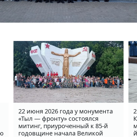
22 июня 2026 года у монумента
2
«Тыл — фронту» состоялся
К
митинг, приуроченный к 85-й
м
ню
годовщине начала Великой
й