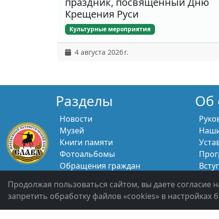
праздник, посвящённый Дню
Крещения Руси
Культурные мероприятия
4 августа 2026 г.
Разделы
Об 
Новости
Руко
Музей
Наши
Книги памяти
Уста
Фотоальбомы
Прог
Обращения граждан
Всту
Помощь участникам СВО и их
Свяж
Продолжая пользоваться сайтом, вы даете согласие н
семьям
запретить обработку файлов «cookies» в настройках б
Политика конфиденциальности
Войти 