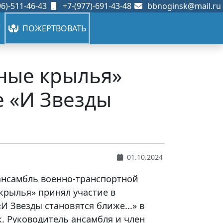
6)-511-46-43
+7-(977)-691-43-48
bbnoginsk@mail.ru
ПОЖЕРТВОВАТЬ
яные крылья»
е «И Звезды
01.10.2024
 ансамбль военно-транспортной
крылья» принял участие в
И Звезды становятся ближе...» в
. Руководитель ансамбля и член