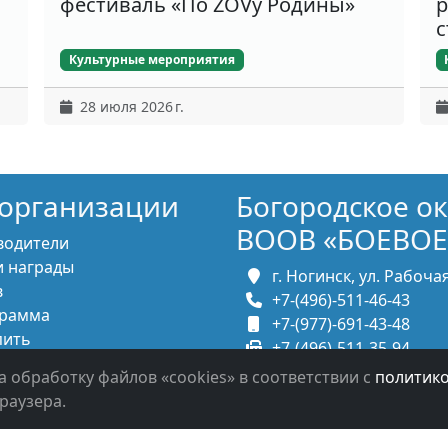
фестиваль «По ZOVу Родины»
р
с
Культурные мероприятия
28 июля 2026 г.
организации
Богородское о
ВООВ «БОЕВОЕ
водители
 награды
г. Ногинск, ул. Рабочая,
в
+7-(496)-511-46-43
рамма
+7-(977)-691-43-48
пить
+7-(496)-511-35-94
итесь с нами
bbnoginsk@mail.ru
а обработку файлов «cookies» в соответствии с
политик
раузера.
в систему