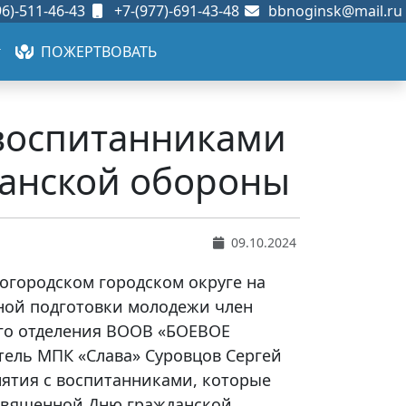
6)-511-46-43
+7-(977)-691-43-48
bbnoginsk@mail.ru
ПОЖЕРТВОВАТЬ
 воспитанниками
анской обороны
09.10.2024
Богородском городском округе на
ной подготовки молодежи член
го отделения ВООВ «БОЕВОЕ
тель МПК «Слава» Суровцов Сергей
нятия с воспитанниками, которые
освященной Дню гражданской