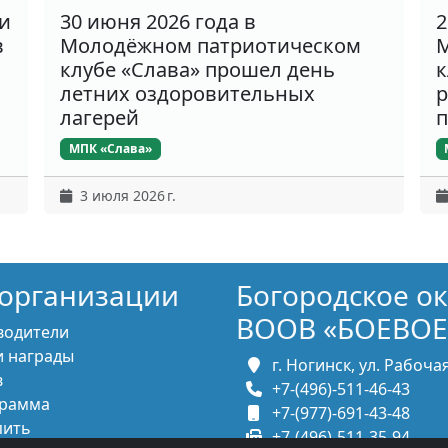
ки
30 июня 2026 года в
2
в
Молодёжном патриотическом
М
клубе «Слава» прошел день
к
летних оздоровительных
р
лагерей
п
МПК «Слава»
3 июля 2026 г.
организации
Богородское о
ВООВ «БОЕВОЕ
водители
 награды
г. Ногинск, ул. Рабочая,
в
+7-(496)-511-46-43
рамма
+7-(977)-691-43-48
пить
+7-(496)-511-35-94