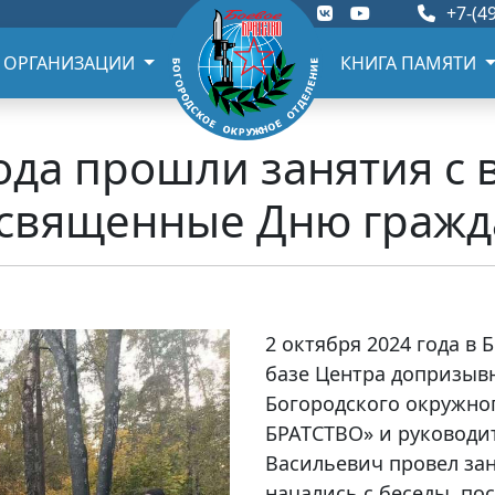
+7-(49
 ОРГАНИЗАЦИИ
КНИГА ПАМЯТИ
года прошли занятия с
освященные Дню гражд
2 октября 2024 года в 
базе Центра допризыв
Богородского окружно
БРАТСТВО» и руководи
Васильевич провел за
начались с беседы, п