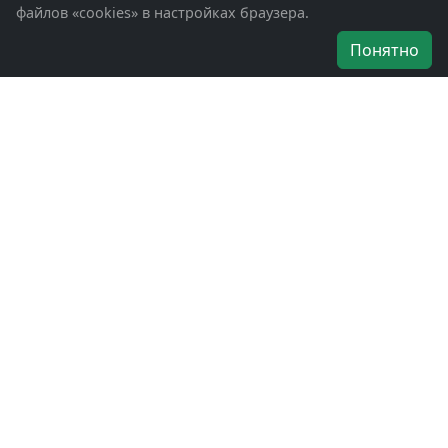
файлов «cookies» в настройках браузера.
Об организации
Понятно
Руководители
Наши награды
Устав
Программа
Вступить
Свяжитесь с нами
Богородское окружное отделение
ВООВ «БОЕВОЕ БРАТСТВО»
г. Ногинск, ул. Рабочая, д. 57
+7-(496)-511-46-43
+7-(977)-691-43-48
+7-(496)-511-35-94
bbnoginsk@mail.ru
Политика конфиденциальности
Войти в систему
БОО ВООВ «БОЕВОЕ БРАТСТВО» © 2019 - 2026