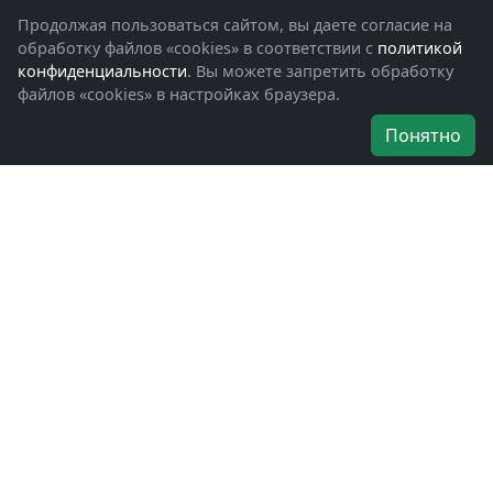
Фотоальбомы
Продолжая пользоваться сайтом, вы даете согласие на
Обращения граждан
обработку файлов «cookies» в соответствии с
политикой
Помощь участникам СВО и их семьям
конфиденциальности
. Вы можете запретить обработку
файлов «cookies» в настройках браузера.
Об организации
Понятно
Руководители
Наши награды
Устав
Программа
Вступить
Свяжитесь с нами
Богородское окружное отделение
ВООВ «БОЕВОЕ БРАТСТВО»
г. Ногинск, ул. Рабочая, д. 57
+7-(496)-511-46-43
+7-(977)-691-43-48
+7-(496)-511-35-94
bbnoginsk@mail.ru