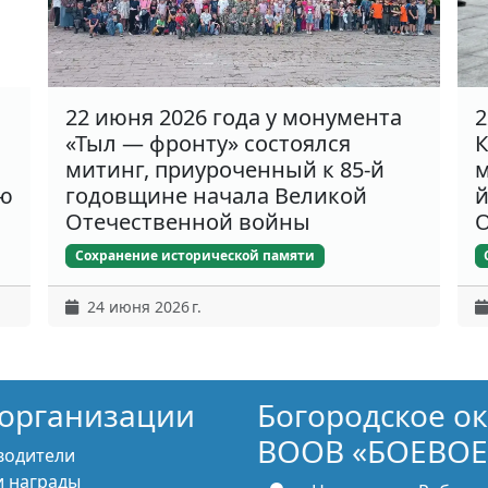
22 июня 2026 года у монумента
2
«Тыл — фронту» состоялся
К
митинг, приуроченный к 85-й
м
ню
годовщине начала Великой
й
Отечественной войны
О
Сохранение исторической памяти
24 июня 2026 г.
организации
Богородское о
ВООВ «БОЕВОЕ
водители
 награды