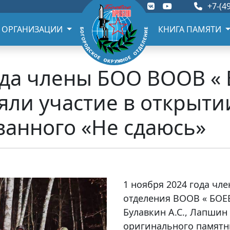
+7-(49
 ОРГАНИЗАЦИИ
КНИГА ПАМЯТИ
года члены БОО ВООВ «
яли участие в открыти
ванного «Не сдаюсь»
1 ноября 2024 года чл
отделения ВООВ « БОЕ
Булавкин А.С., Лапшин
оригинального памятн