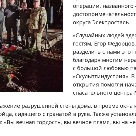
операции, названного 
достопримечательност
округа Электросталь.
«Случайных людей здес
гостям, Егор Федорцов
разделить с нами этот
благодаря многим нер
с большой любовью па
«Скульптиндустрия». В
открытия помогли нач
спасательного центра 
ажение разрушенной стены дома, в проеме окна к
йца, сидящего с гранатой в руке. Также установ
я: «Вы вечная гордость, вы вечное пламя, вы на н