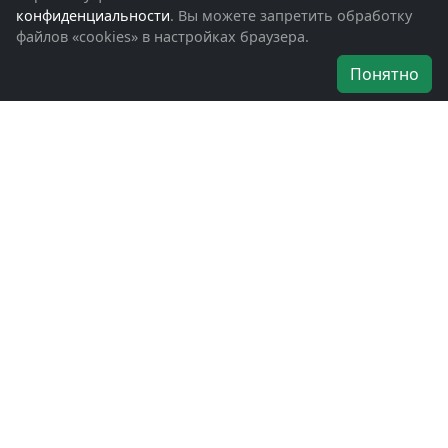
Помощь участникам СВО и их семьям
конфиденциальности
. Вы можете запретить обработку
файлов «cookies» в настройках браузера.
Об организации
Понятно
Руководители
Наши награды
Устав
Программа
Вступить
Свяжитесь с нами
Богородское окружное отделение
ВООВ «БОЕВОЕ БРАТСТВО»
г. Ногинск, ул. Рабочая, д. 57
+7-(496)-511-46-43
+7-(977)-691-43-48
+7-(496)-511-35-94
bbnoginsk@mail.ru
Политика конфиденциальности