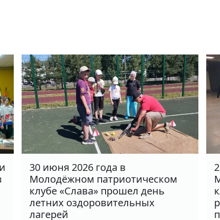
ки
30 июня 2026 года в
2
в
Молодёжном патриотическом
М
клубе «Слава» прошел день
к
летних оздоровительных
р
лагерей
п