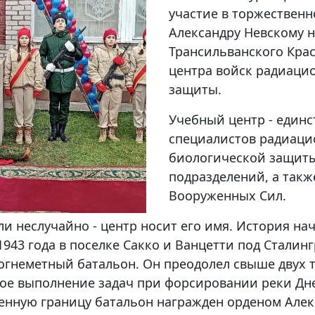
участие в торжествен
Александру Невскому н
Трансильванского Кра
центра войск радиаци
защиты.
Учебный центр - един
специалистов радиаци
биологической защиты
подразделений, а такж
Вооруженных Сил.
и неслучайно - центр носит его имя. История на
1943 года в поселке Сакко и Ванцетти под Стали
гнеметный батальон. Он преодолел свыше двух 
овое выполнение задач при форсировании реки Д
венную границу батальон награжден орденом Алек