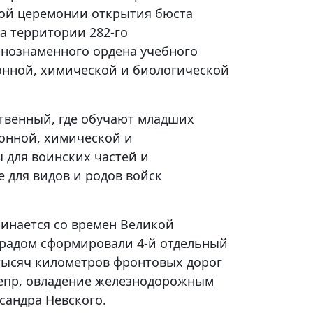
ной церемонии открытия бюста
а территории 282-го
снознаменного ордена учебного
онной, химической и биологической
ственный, где обучают младших
онной, химической и
 для воинских частей и
е для видов и родов войск
чинается со времен Великой
нградом сформировали 4-й отдельный
тысяч километров фронтовых дорог
непр, овладение железнодорожным
сандра Невского.