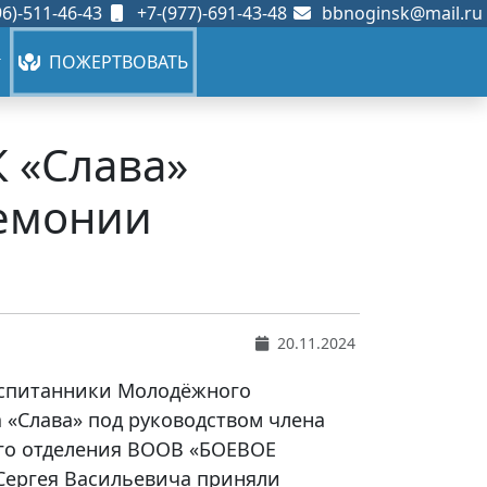
6)-511-46-43
+7-(977)-691-43-48
bbnoginsk@mail.ru
ПОЖЕРТВОВАТЬ
 «Слава»
ремонии
20.11.2024
воспитанники Молодёжного
 «Слава» под руководством члена
го отделения ВООВ «БОЕВОЕ
Сергея Васильевича приняли