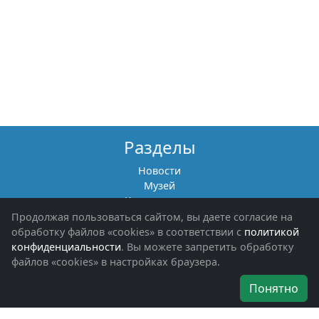
Разделы
Новости
Музей
Книги памяти
Фотоальбомы
Продолжая пользоваться сайтом, вы даете согласие на
Обращения граждан
обработку файлов «cookies» в соответствии с
политикой
Помощь участникам СВО и их семьям
конфиденциальности
. Вы можете запретить обработку
файлов «cookies» в настройках браузера.
Об организации
Понятно
Руководители
Наши награды