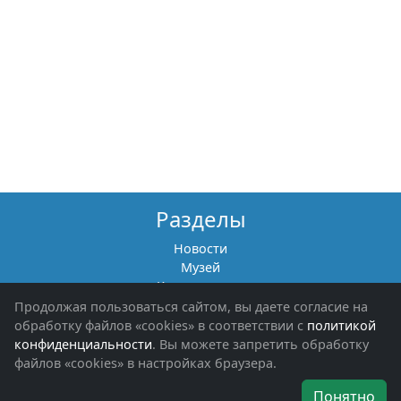
Разделы
Новости
Музей
Книги памяти
Фотоальбомы
Продолжая пользоваться сайтом, вы даете согласие на
Обращения граждан
обработку файлов «cookies» в соответствии с
политикой
Помощь участникам СВО и их семьям
конфиденциальности
. Вы можете запретить обработку
файлов «cookies» в настройках браузера.
Об организации
Понятно