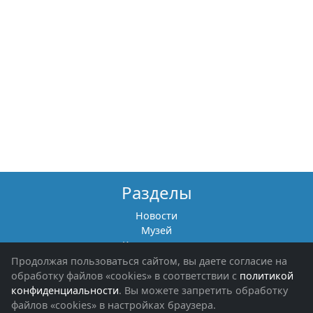
Разделы
Новости
Музей
Книги памяти
Фотоальбомы
Продолжая пользоваться сайтом, вы даете согласие на
Обращения граждан
обработку файлов «cookies» в соответствии с
политикой
Помощь участникам СВО и их семьям
конфиденциальности
. Вы можете запретить обработку
файлов «cookies» в настройках браузера.