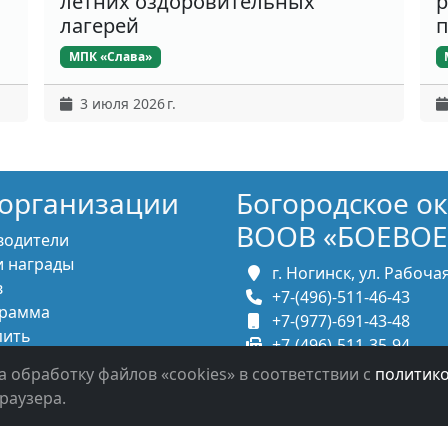
летних оздоровительных
р
лагерей
п
МПК «Слава»
3 июля 2026 г.
организации
Богородское о
ВООВ «БОЕВОЕ
водители
 награды
г. Ногинск, ул. Рабочая,
в
+7-(496)-511-46-43
рамма
+7-(977)-691-43-48
пить
+7-(496)-511-35-94
итесь с нами
bbnoginsk@mail.ru
а обработку файлов «cookies» в соответствии с
политик
раузера.
в систему