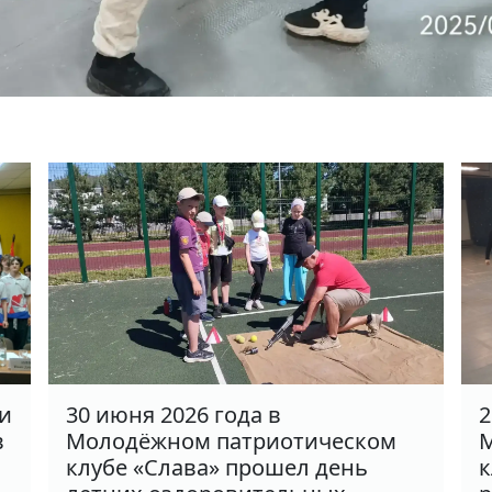
ки
30 июня 2026 года в
2
в
Молодёжном патриотическом
М
клубе «Слава» прошел день
к