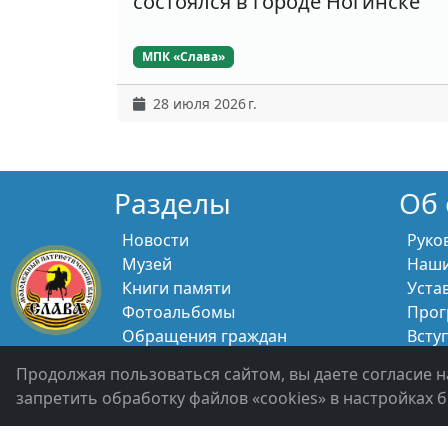
состоялся в городе Ногинске
МПК «Слава»
28 июля 2026 г.
Разделы
Об 
Новости
Руко
Музей
Наши
Книги памяти
Уста
Фотоальбомы
Прог
Обращения граждан
Всту
Помощь участникам СВО и их
Свяж
Продолжая пользоваться сайтом, вы даете согласие н
семьям
запретить обработку файлов «cookies» в настройках б
Политика конфиденциальности
Войти 