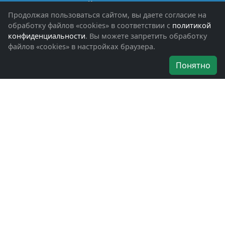
Книги памяти
Фотоальбомы
Продолжая пользоваться сайтом, вы даете согласие на
Обращения граждан
обработку файлов «cookies» в соответствии с
политикой
Помощь участникам СВО и их семьям
конфиденциальности
. Вы можете запретить обработку
файлов «cookies» в настройках браузера.
Об организации
Понятно
Руководители
Наши награды
Устав
Программа
Вступить
Свяжитесь с нами
Богородское окружное отделение
ВООВ «БОЕВОЕ БРАТСТВО»
г. Ногинск, ул. Рабочая, д. 57
+7-(496)-511-46-43
+7-(977)-691-43-48
+7-(496)-511-35-94
bbnoginsk@mail.ru