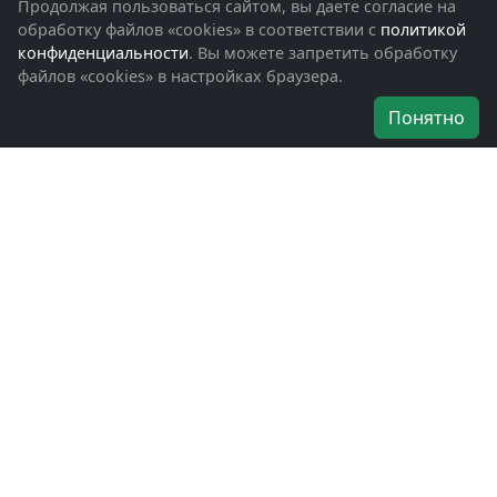
Фотоальбомы
Продолжая пользоваться сайтом, вы даете согласие на
Обращения граждан
обработку файлов «cookies» в соответствии с
политикой
Помощь участникам СВО и их семьям
конфиденциальности
. Вы можете запретить обработку
файлов «cookies» в настройках браузера.
Об организации
Понятно
Руководители
Наши награды
Устав
Программа
Вступить
Свяжитесь с нами
Богородское окружное отделение
ВООВ «БОЕВОЕ БРАТСТВО»
г. Ногинск, ул. Рабочая, д. 57
+7-(496)-511-46-43
+7-(977)-691-43-48
+7-(496)-511-35-94
bbnoginsk@mail.ru