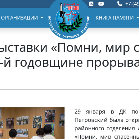
+7-(49
 ОРГАНИЗАЦИИ
КНИГА ПАМЯТИ
ыставки «Помни, мир с
-й годовщине прорыва
29 января в ДК пос
Петровский была откр
районного отделения 
«Помни, мир спасённы