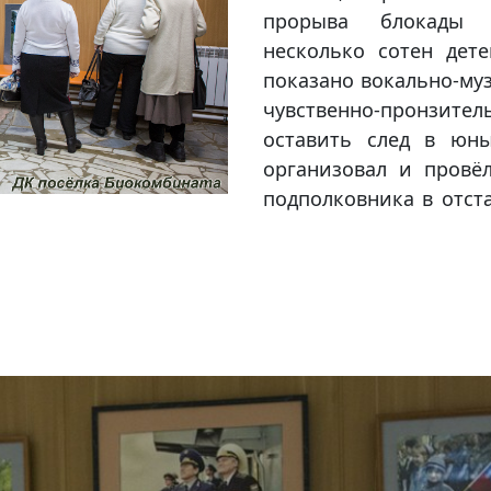
прорыва блокады 
несколько сотен дет
показано вокально-му
чувственно-пронзит
оставить след в юны
организовал и провёл
подполковника в отста