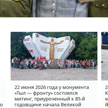
22 июня 2026 года у монумента
2
«Тыл — фронту» состоялся
К
митинг, приуроченный к 85-й
м
ню
годовщине начала Великой
й