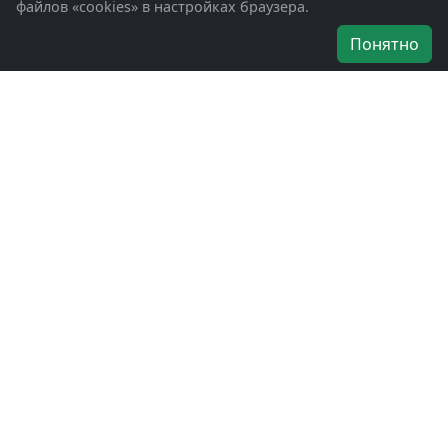
файлов «cookies» в настройках браузера.
Об организации
Понятно
Руководители
Наши награды
Устав
Программа
Вступить
Свяжитесь с нами
Богородское окружное отделение
ВООВ «БОЕВОЕ БРАТСТВО»
г. Ногинск, ул. Рабочая, д. 57
+7-(496)-511-46-43
+7-(977)-691-43-48
+7-(496)-511-35-94
bbnoginsk@mail.ru
Политика конфиденциальности
Войти в систему
БОО ВООВ «БОЕВОЕ БРАТСТВО» © 2019 - 2026