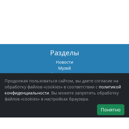
Разделы
Новости
Музей
Книги памяти
Фотоальбомы
Продолжая пользоваться сайтом, вы даете согласие на
Обращения граждан
обработку файлов «cookies» в соответствии с
политикой
Помощь участникам СВО и их семьям
конфиденциальности
. Вы можете запретить обработку
файлов «cookies» в настройках браузера.
Об организации
Понятно
Руководители
Наши награды
Устав