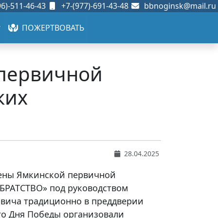
6)-511-46-43
+7-(977)-691-43-48
bbnoginsk@mail.ru
ПОЖЕРТВОВАТЬ
 первичной
ких
28.04.2025
члены Ямкинской первичной
БРАТСТВО» под руководством
вича традиционно в преддверии
о Дня Победы организовали