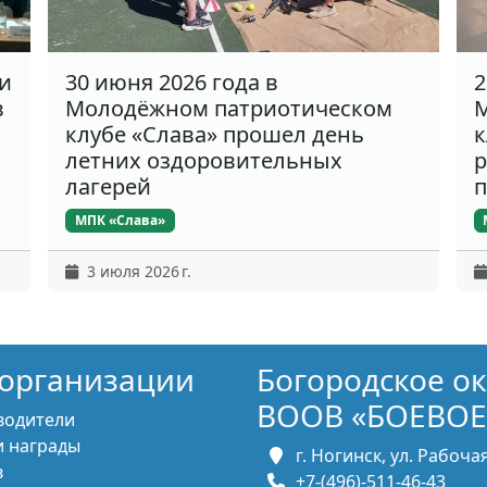
ки
30 июня 2026 года в
2
в
Молодёжном патриотическом
М
клубе «Слава» прошел день
к
летних оздоровительных
р
лагерей
п
МПК «Слава»
3 июля 2026 г.
организации
Богородское о
ВООВ «БОЕВОЕ
водители
 награды
г. Ногинск, ул. Рабочая,
в
+7-(496)-511-46-43