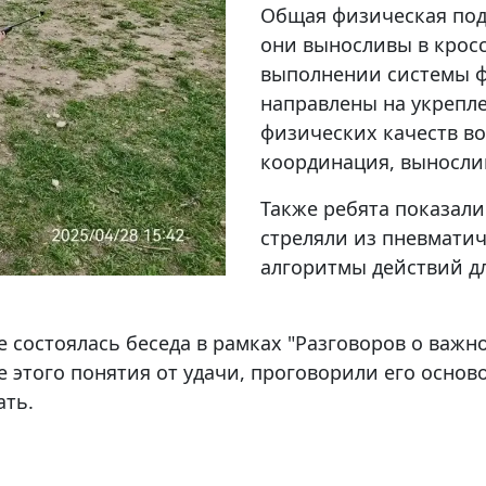
Общая физическая подг
они выносливы в кросс
выполнении системы ф
направлены на укрепле
физических качеств во
координация, вынослив
Также ребята показали
стреляли из пневмати
алгоритмы действий д
состоялась беседа в рамках "Разговоров о важном
е этого понятия от удачи, проговорили его осно
ать.