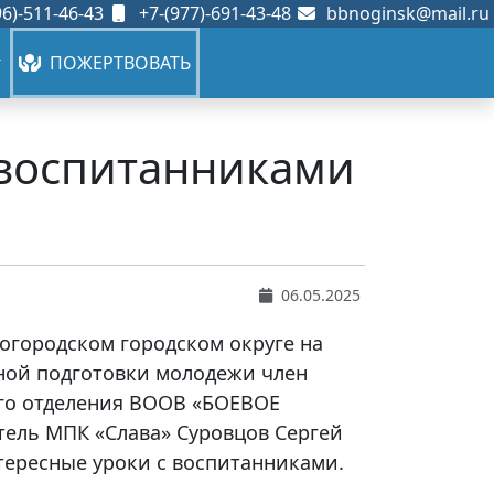
6)-511-46-43
+7-(977)-691-43-48
bbnoginsk@mail.ru
ПОЖЕРТВОВАТЬ
 воспитанниками
06.05.2025
Богородском городском округе на
ной подготовки молодежи член
го отделения ВООВ «БОЕВОЕ
тель МПК «Слава» Суровцов Сергей
тересные уроки с воспитанниками.