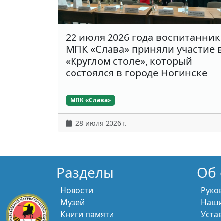
22 июля 2026 года воспитанни
МПК «Слава» приняли участие 
«Круглом столе», который
состоялся в городе Ногинске
МПК «Слава»
28 июля 2026 г.
Разделы
Об 
Новости
Руко
Музей
Наши
Книги памяти
Уста