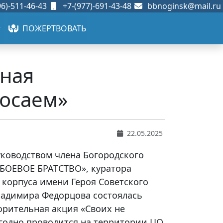
6)-511-46-43
+7-(977)-691-43-48
bbnoginsk@mail.ru
ПОЖЕРТВОВАТЬ
нная
росаем»
22.05.2025
руководством члена Богородского
«БОЕВОЕ БРАТСТВО», куратора
 корпуса имени Героя Советского
Владимира Федорцова состоялась
орительная акция «Своих не
егодно проводится на территории ЦО