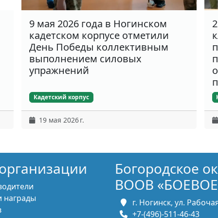
9 мая 2026 года в Ногинском
2
кадетском корпусе отметили
к
День Победы коллективным
п
выполнением силовых
п
упражнений
о
п
Кадетский корпус
19 мая 2026 г.
организации
Богородское о
ВООВ «БОЕВОЕ
водители
 награды
г. Ногинск, ул. Рабочая,
в
+7-(496)-511-46-43