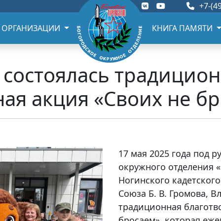
+7-(49
 ОРГАНИЗАЦИИ
КНИГА ПАМЯТИ
а состоялась традицио
ая акция «Своих не б
17 мая 2025 года под 
окружного отделения 
Ногинского кадетского
Союза Б. В. Громова, 
традиционная благотв
бросаем», которая еж