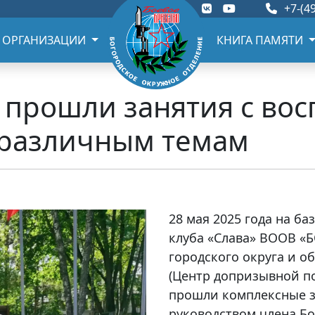
+7-(49
 ОРГАНИЗАЦИИ
КНИГА ПАМЯТИ
а прошли занятия с во
 различным темам
28 мая 2025 года на б
клуба «Слава» ВООВ «
городского округа и 
(Центр допризывной п
прошли комплексные з
руководством члена Б