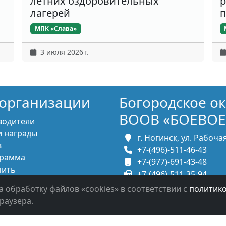
летних оздоровительных
р
лагерей
п
МПК «Слава»
3 июля 2026 г.
организации
Богородское о
ВООВ «БОЕВОЕ
водители
 награды
г. Ногинск, ул. Рабочая,
в
+7-(496)-511-46-43
рамма
+7-(977)-691-43-48
пить
+7-(496)-511-35-94
итесь с нами
bbnoginsk@mail.ru
а обработку файлов «cookies» в соответствии с
политик
раузера.
в систему