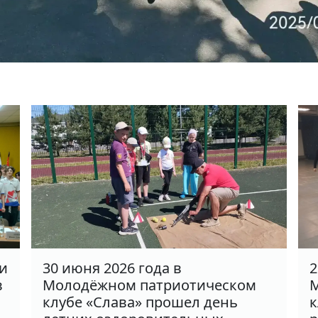
ки
30 июня 2026 года в
2
в
Молодёжном патриотическом
М
клубе «Слава» прошел день
к