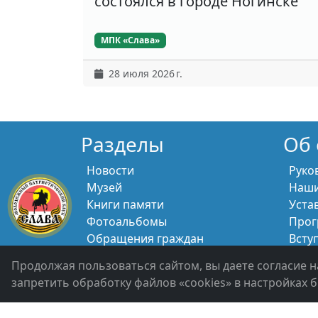
состоялся в городе Ногинске
МПК «Слава»
28 июля 2026 г.
Разделы
Об 
Новости
Руко
Музей
Наши
Книги памяти
Уста
Фотоальбомы
Прог
Обращения граждан
Всту
Помощь участникам СВО и их
Свяж
Продолжая пользоваться сайтом, вы даете согласие н
семьям
запретить обработку файлов «cookies» в настройках б
Политика конфиденциальности
Войти 