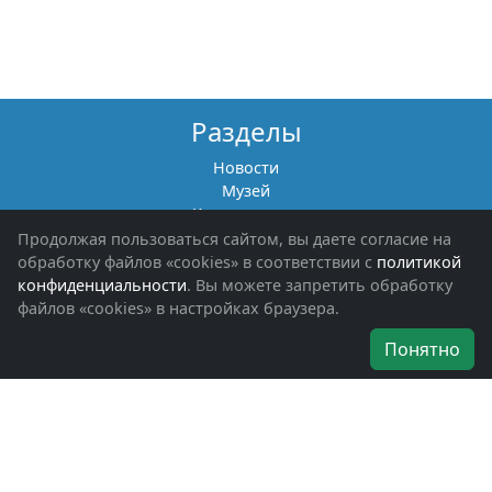
Разделы
Новости
Музей
Книги памяти
Фотоальбомы
Продолжая пользоваться сайтом, вы даете согласие на
Обращения граждан
обработку файлов «cookies» в соответствии с
политикой
Помощь участникам СВО и их семьям
конфиденциальности
. Вы можете запретить обработку
файлов «cookies» в настройках браузера.
Об организации
Понятно
Руководители
Наши награды
Устав
Программа
Вступить
Свяжитесь с нами