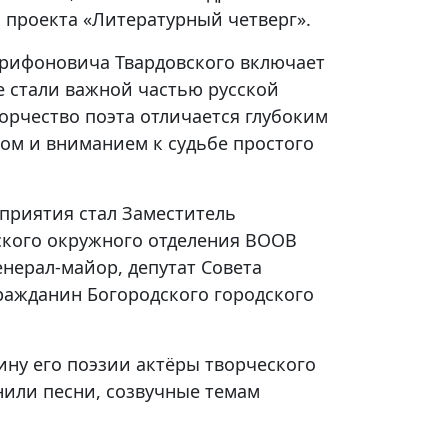
х проекта «Литературный четверг».
Трифоновича Твардовского включает
е стали важной частью русской
ворчество поэта отличается глубоким
ом и вниманием к судьбе простого
приятия стал Заместитель
ского окружного отделения ВООВ
нерал-майор, депутат Совета
ражданин Богородского городского
ину его поэзии актёры творческого
нили песни, созвучные темам