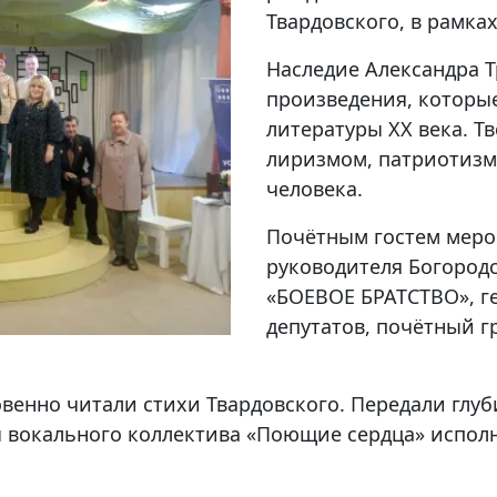
Твардовского, в рамка
Наследие Александра 
произведения, которы
литературы XX века. Т
лиризмом, патриотизм
человека.
Почётным гостем меро
руководителя Богород
«БОЕВОЕ БРАТСТВО», ге
депутатов, почётный г
енно читали стихи Твардовского. Передали глуб
ы вокального коллектива «Поющие сердца» испол