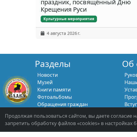
праздник, посвящённый Дню
Крещения Руси
Культурные мероприятия
4 августа 2026 г.
Разделы
Об 
Новости
Руко
Музей
Наши
Книги памяти
Уста
Фотоальбомы
Прог
Обращения граждан
Всту
Помощь участникам СВО и их
Свяж
Продолжая пользоваться сайтом, вы даете согласие н
семьям
запретить обработку файлов «cookies» в настройках б
Политика конфиденциальности
Войти 