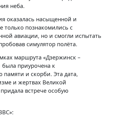
ния неба.
я оказалась насыщенной и
не только познакомились с
нной авиации, но и смогли испытать
опробовав симулятор полёта.
амках маршрута «Дзержинск –
и была приурочена к
памяти и скорби. Эта дата,
зме и жертвах Великой
 придала встрече особую
ВВС»: