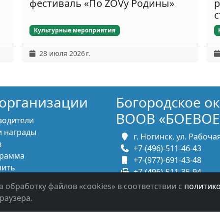
фестиваль «По ZOVу Родины»
р
с
Культурные мероприятия
28 июля 2026 г.
организации
Богородское о
ВООВ «БОЕВОЕ
водители
 награды
г. Ногинск, ул. Рабочая,
в
+7-(496)-511-46-43
рамма
+7-(977)-691-43-48
пить
+7-(496)-511-35-94
итесь с нами
bbnoginsk@mail.ru
а обработку файлов «cookies» в соответствии с
политик
раузера.
в систему