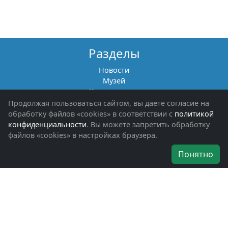
Разделы
Новости
Музей
Книги памяти
Фотоальбомы
Продолжая пользоваться сайтом, вы даете согласие на
Обращения граждан
обработку файлов «cookies» в соответствии с
политикой
Помощь участникам СВО и их семьям
конфиденциальности
. Вы можете запретить обработку
файлов «cookies» в настройках браузера.
Об организации
Понятно
Руководители
Наши награды
Устав
Программа
Вступить
Свяжитесь с нами