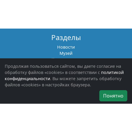
Разделы
Новости
Музей
Книги памяти
Фотоальбомы
Продолжая пользоваться сайтом, вы даете согласие на
Обращения граждан
обработку файлов «cookies» в соответствии с
политикой
Помощь участникам СВО и их семьям
конфиденциальности
. Вы можете запретить обработку
файлов «cookies» в настройках браузера.
Об организации
Понятно
Руководители
Наши награды
Устав
Программа
Вступить
Свяжитесь с нами