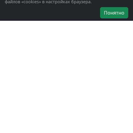
файлов «cookies» в настройках браузера.
Об организации
Понятно
Руководители
Наши награды
Устав
Программа
Вступить
Свяжитесь с нами
Богородское окружное отделение
ВООВ «БОЕВОЕ БРАТСТВО»
г. Ногинск, ул. Рабочая, д. 57
+7-(496)-511-46-43
+7-(977)-691-43-48
+7-(496)-511-35-94
bbnoginsk@mail.ru
Политика конфиденциальности
Войти в систему
БОО ВООВ «БОЕВОЕ БРАТСТВО» © 2019 - 2026