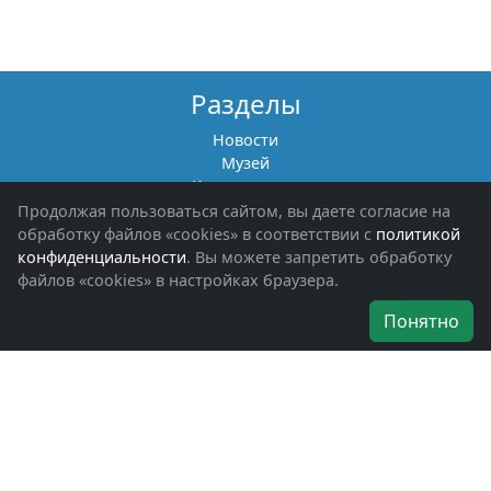
Разделы
Новости
Музей
Книги памяти
Фотоальбомы
Продолжая пользоваться сайтом, вы даете согласие на
Обращения граждан
обработку файлов «cookies» в соответствии с
политикой
Помощь участникам СВО и их семьям
конфиденциальности
. Вы можете запретить обработку
файлов «cookies» в настройках браузера.
Об организации
Понятно
Руководители
Наши награды
Устав
Программа
Вступить
Свяжитесь с нами