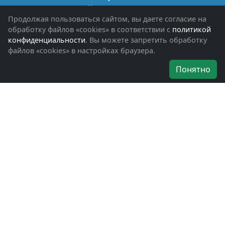
Книги памяти
Фотоальбомы
Продолжая пользоваться сайтом, вы даете согласие на
Обращения граждан
обработку файлов «cookies» в соответствии с
политикой
Помощь участникам СВО и их семьям
конфиденциальности
. Вы можете запретить обработку
файлов «cookies» в настройках браузера.
Об организации
Понятно
Руководители
Наши награды
Устав
Программа
Вступить
Свяжитесь с нами
Богородское окружное отделение
ВООВ «БОЕВОЕ БРАТСТВО»
г. Ногинск, ул. Рабочая, д. 57
+7-(496)-511-46-43
+7-(977)-691-43-48
+7-(496)-511-35-94
bbnoginsk@mail.ru