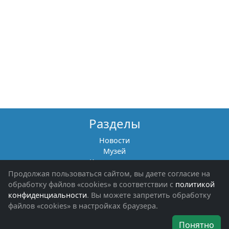
Разделы
Новости
Музей
Книги памяти
Фотоальбомы
Продолжая пользоваться сайтом, вы даете согласие на
Обращения граждан
обработку файлов «cookies» в соответствии с
политикой
Помощь участникам СВО и их семьям
конфиденциальности
. Вы можете запретить обработку
файлов «cookies» в настройках браузера.
Об организации
Понятно