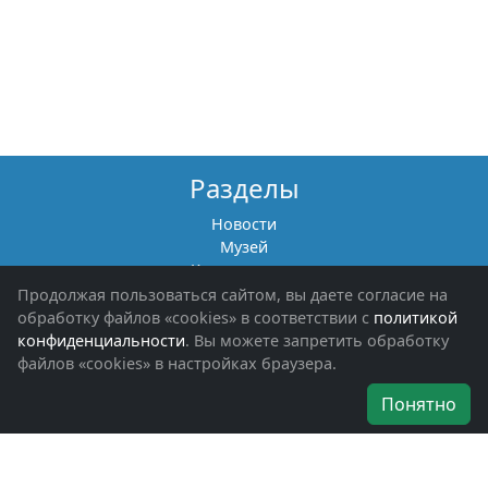
Разделы
Новости
Музей
Книги памяти
Фотоальбомы
Продолжая пользоваться сайтом, вы даете согласие на
Обращения граждан
обработку файлов «cookies» в соответствии с
политикой
Помощь участникам СВО и их семьям
конфиденциальности
. Вы можете запретить обработку
файлов «cookies» в настройках браузера.
Об организации
Понятно
Руководители
Наши награды
Устав
Программа