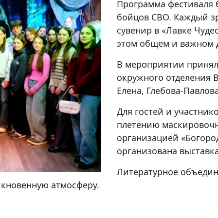
Программа фестиваля 
бойцов СВО. Каждый з
сувенир в «Лавке Чуде
этом общем и важном 
В мероприятии принял
окружного отделения 
Елена, Глебова-Павлов
Для гостей и участник
плетению маскировочн
организацией «Богород
организована выставка
Литературное объедин
икновенную атмосферу.