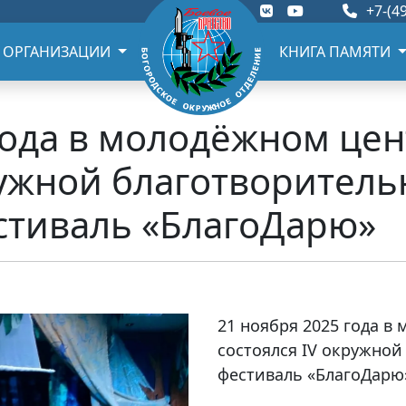
+7-(49
 ОРГАНИЗАЦИИ
КНИГА ПАМЯТИ
года в молодёжном це
ружной благотворител
стиваль «БлагоДарю»
21 ноября 2025 года в
состоялся IV окружно
фестиваль «БлагоДарю