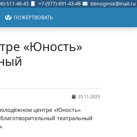
6)-511-46-43
+7-(977)-691-43-48
bbnoginsk@mail.ru
ПОЖЕРТВОВАТЬ
нтре «Юность»
ьный
25.11.2025
 молодёжном центре «Юность»
й благотворительный театральный
».