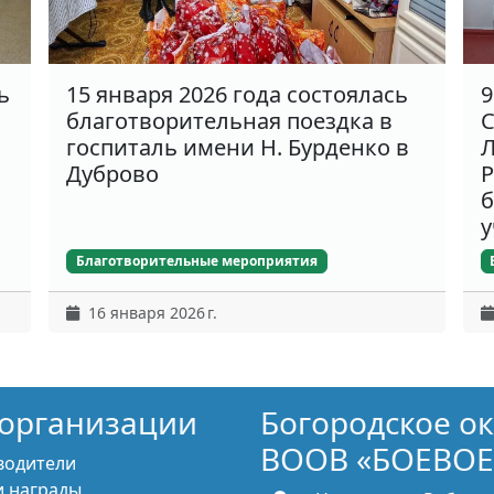
ь
15 января 2026 года состоялась
9
благотворительная поездка в
С
госпиталь имени Н. Бурденко в
Л
Дуброво
Р
б
у
Благотворительные мероприятия
16 января 2026 г.
организации
Богородское о
ВООВ «БОЕВОЕ
водители
 награды