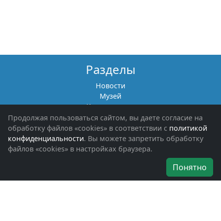
Разделы
Новости
Музей
Книги памяти
Фотоальбомы
Продолжая пользоваться сайтом, вы даете согласие на
Обращения граждан
обработку файлов «cookies» в соответствии с
политикой
Помощь участникам СВО и их семьям
конфиденциальности
. Вы можете запретить обработку
файлов «cookies» в настройках браузера.
Об организации
Понятно
Руководители
Наши награды
Устав
Программа
Вступить